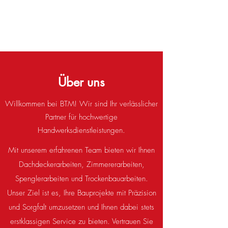
Über uns
Willkommen bei BTM! Wir sind Ihr verlässlicher
Partner für hochwertige
Handwerksdienstleistungen.
Mit unserem erfahrenen Team bieten wir Ihnen
Dachdeckerarbeiten, Zimmererarbeiten,
Spenglerarbeiten und Trockenbauarbeiten.
Unser Ziel ist es, Ihre Bauprojekte mit Präzision
und Sorgfalt umzusetzen und Ihnen dabei stets
erstklassigen Service zu bieten. Vertrauen Sie